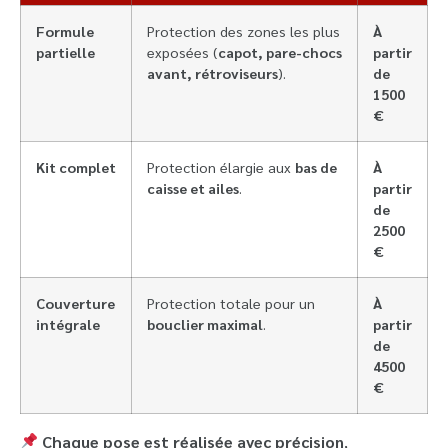
Formule
Protection des zones les plus
À
partielle
exposées (
capot, pare-chocs
partir
avant, rétroviseurs
).
de
1500
€
Kit complet
Protection élargie aux
bas de
À
caisse et ailes
.
partir
de
2500
€
Couverture
Protection totale pour un
À
intégrale
bouclier maximal
.
partir
de
4500
€
Chaque pose est réalisée avec précision
,