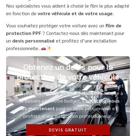
Nos spécialistes vous aident à choisir le film le plus adapté
en fonction de
votre véhicule et de votre usage
.
Vous souhaitez protéger votre voiture avec un
film de
protection PPF
? Contactez-nous dès maintenant pour
un
devis personnalisé
et profitez d’une installation
professionnelle.
Obtenez un devis pour la
protection de votre véhicule
Nos experts sont à votre écoute pour vous guider et
vous proposer un
film de protection PPF
adapté à
vos besoins et à votre budget.
Contactez-nous
dès maintenant
pour un devis personnalisé et
profitez d’une installation professionnelle.
DEVIS GRATUIT